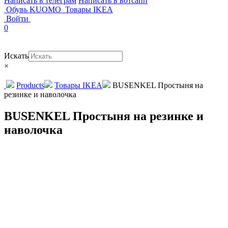
Написать в телеграм
Написать в вотсапп
Обувь KUOMO
Товары IKEA
Войти
0
Искать
×
Products
Товары IKEA
BUSENKEL Простыня на
резинке и наволочка
BUSENKEL Простыня на резинке и
наволочка