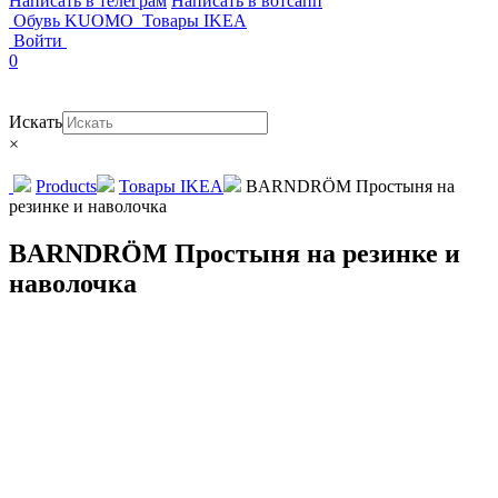
Написать в телеграм
Написать в вотсапп
Обувь KUOMO
Товары IKEA
Войти
0
Искать
×
Products
Товары IKEA
BARNDRÖM Простыня на
резинке и наволочка
BARNDRÖM Простыня на резинке и
наволочка