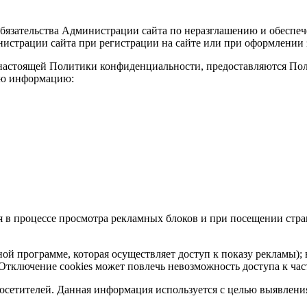
обязательства Администрации сайта по неразглашению и обесп
истрации сайта при регистрации на сайте или при оформлении з
х настоящей Политики конфиденциальности, предоставляются По
щую информацию:
я в процессе просмотра рекламных блоков и при посещении стра
иной программе, которая осуществляет доступ к показу рекламы);
 Отключение cookies может повлечь невозможность доступа к ча
х посетителей. Данная информация используется с целью выявлен