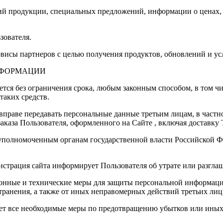
ений продукции, специальных предложений, информации о ценах,
зователя.
рвисы партнеров с целью получения продуктов, обновлений и усл
НФОРМАЦИИ
ется без ограничения срока, любым законным способом, в том 
таких средств.
а вправе передавать персональные данные третьим лицам, в част
аказа Пользователя, оформленного на Сайте , включая доставку 
 уполномоченным органам государственной власти Российской Ф
истрация сайта информирует Пользователя об утрате или разгл
онные и технические меры для защиты персональной информации
транения, а также от иных неправомерных действий третьих лиц
ает все необходимые меры по предотвращению убытков или иных