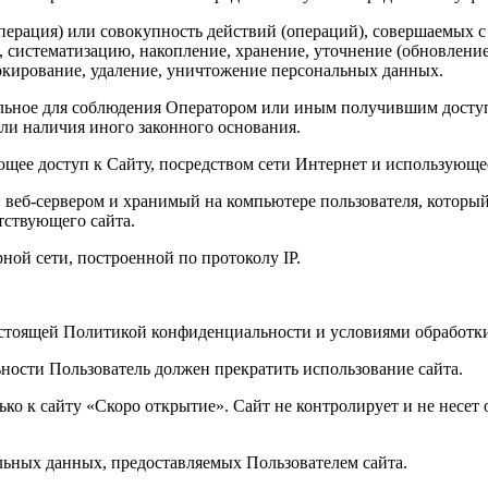
перация) или совокупность действий (операций), совершаемых с
, систематизацию, накопление, хранение, уточнение (обновление
локирование, удаление, уничтожение персональных данных.
льное для соблюдения Оператором или иным получившим доступ
или наличия иного законного основания.
меющее доступ к Сайту, посредством сети Интернет и использующе
веб-сервером и хранимый на компьютере пользователя, который 
тствующего сайта.
рной сети, построенной по протоколу IP.
 настоящей Политикой конфиденциальности и условиями обработк
ности Пользователь должен прекратить использование сайта.
о к сайту «Скоро открытие». Сайт не контролирует и не несет о
альных данных, предоставляемых Пользователем сайта.